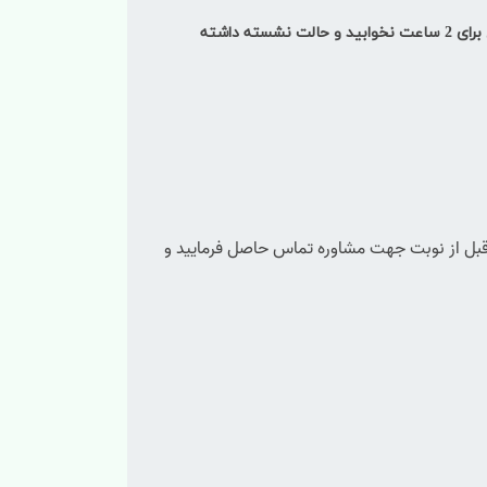
پس از مصرف كپسول برای 2 ساعت نخوابید و حالت نشسته داشته
ت باشماره 0253191 از 2 روز قبل از نوبت جهت مشاوره تماس حاصل فرمایید و