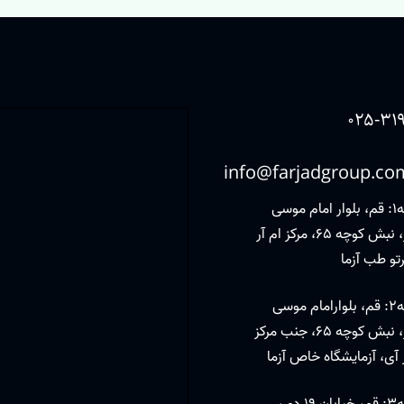
۰۲۵-۳۱۹
info@farjadgroup.co
شعبه1: قم، بلوار امام موسی
صدر، نبش کوچه 65، مرکز ام آر
تو طب آزما
شعبه2: قم، بلوارامام موسی
صدر، نبش کوچه 65، جنب مرکز
 آی، آزمایشگاه خاص آزما