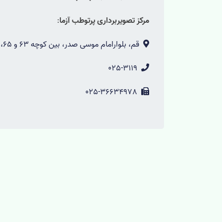
مرکز تصویربرداری پرتوطب آزما
:
قم، بلوارامام موسی صدر، بین کوچه 63 و 65، مرکز پرتو طب آزما، پلاک ۲۸۰، ساختمان طب آزما- کدپستی : 3719639486
025-3119
025-36634978