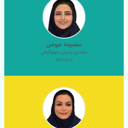
معصومه عیوضی
متصدی پذیرش سونوگرافی
93/09/01