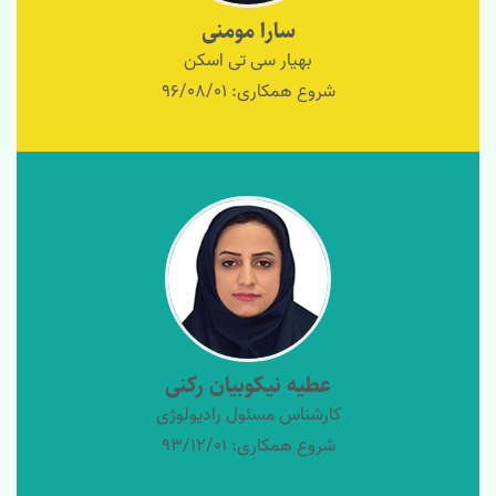
سارا مومنی
بهیار سی تی اسکن
شروع همکاری: 96/08/01
عطیه نیکوبیان رکنی
کارشناس مسئول رادیولوژی
شروع همکاری: 93/12/01