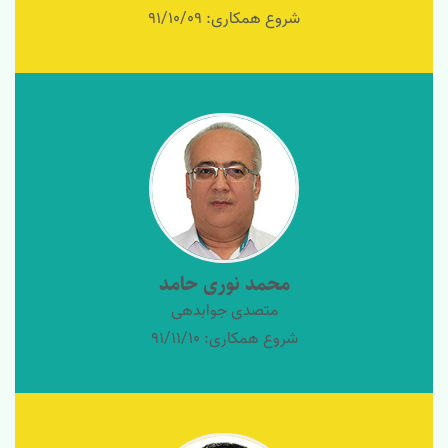
شروع همکاری: 91/10/09
محمد نوری حامد
متصدی جوابدهی
شروع همکاری: 91/11/10