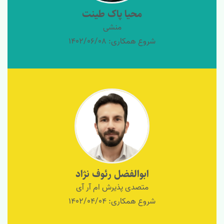
محیا پاک طینت
منشی
شروع همکاری: 1402/06/08
ابوالفضل رئوف نژاد
متصدی پذیرش ام آر آی
شروع همکاری: 1402/04/04