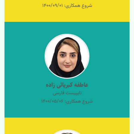
شروع همکاری: 1400/09/01
عاطفه کبریائی زاده
تایپیست فارسی
شروع همکاری: 1400/05/06