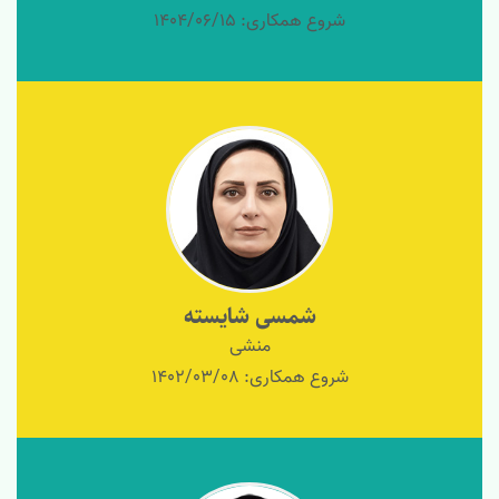
شروع همکاری: 1404/06/15
شمسی شایسته
منشی
شروع همکاری: 1402/03/08