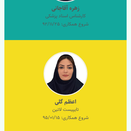
زهره آقاجانی
کارشناس اسناد پزشکی
شروع همکاری: 92/11/25
اعظم گلی
تایپیست لاتین
شروع همکاری: 95/01/15