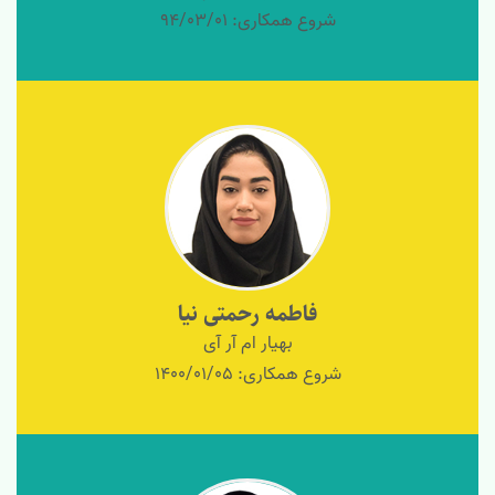
شروع همکاری: 94/03/01
فاطمه رحمتی نیا
بهیار ام آر آی
شروع همکاری: 1400/01/05