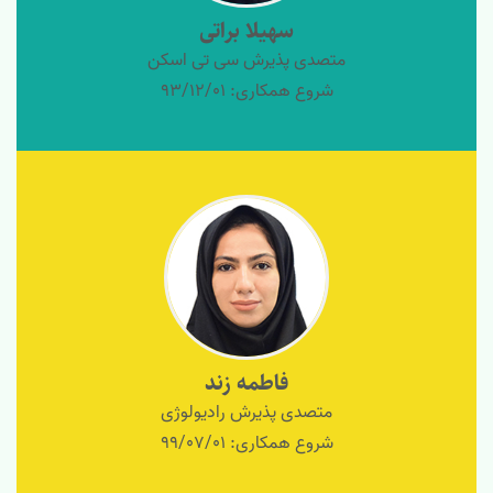
سهیلا براتی
متصدی پذیرش سی تی اسکن
شروع همکاری: 93/12/01
فاطمه زند
متصدی پذیرش رادیولوژی
شروع همکاری: 99/07/01