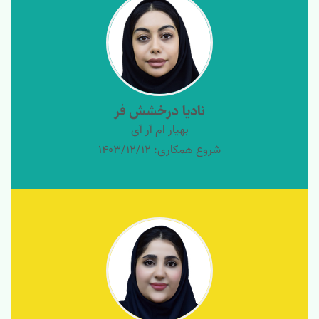
نادیا درخشش فر
بهیار ام آر آی
شروع همکاری: 1403/12/12