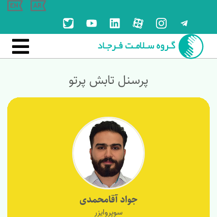

پرسنل تابش پرتو
جواد آقامحمدی
سوپروایزر