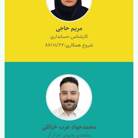
مریم حاجی
کارشناس حسابداری
شروع همکاری:86/01/22
محمدجواد عرب خزائلی
متصدی پذیرش ام آر آر