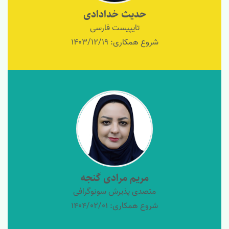
حدیث خدادادی
تایپیست فارسی
شروع همکاری: 1403/12/19
مریم مرادی گنجه
متصدی پذیرش سونوگرافی
شروع همکاری: 1404/02/01