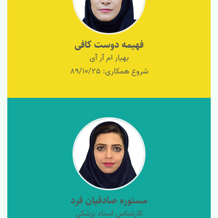
فهیمه دوست کافی
بهیار ام آر آی
شروع همکاری: 89/10/25
مستوره صادقیان فرد
کارشناس اسناد پزشکی